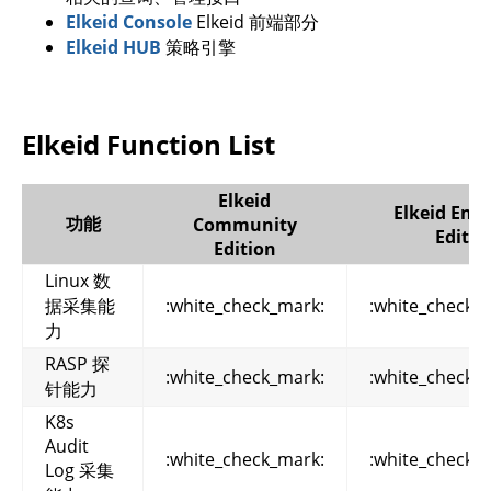
Elkeid Console
Elkeid 前端部分
Elkeid HUB
策略引擎
Elkeid Function List
Elkeid
Elkeid Ente
功能
Community
Editio
Edition
Linux 数
据采集能
:white_check_mark:
:white_check_
力
RASP 探
:white_check_mark:
:white_check_
针能力
K8s
Audit
:white_check_mark:
:white_check_
Log 采集