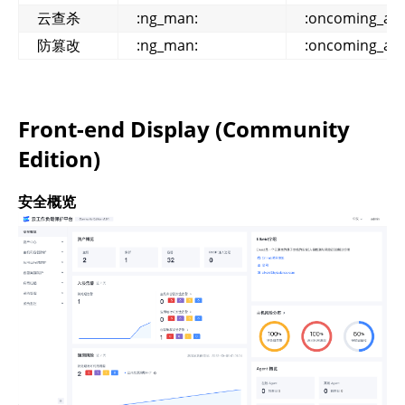
云查杀
:ng_man:
:oncoming_aut
防篡改
:ng_man:
:oncoming_aut
Front-end Display (Community
Edition)
安全概览