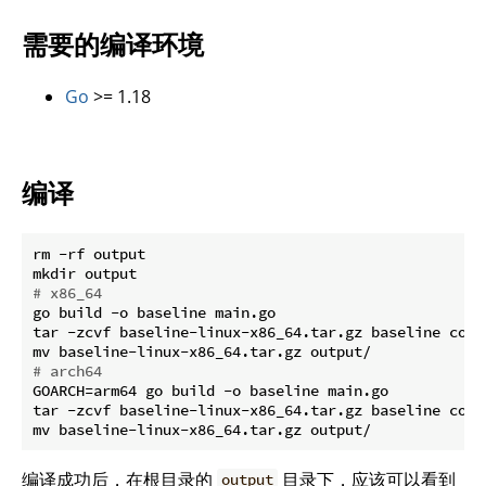
需要的编译环境
Go
>= 1.18
编译
rm -rf output

# x86_64
go build -o baseline main.go

tar -zcvf baseline-linux-x86_64.tar.gz baseline confi
# arch64
GOARCH=arm64 go build -o baseline main.go

tar -zcvf baseline-linux-x86_64.tar.gz baseline confi
编译成功后，在根目录的
目录下，应该可以看到
output