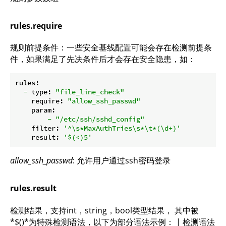
rules.require
规则前提条件：一些安全基线配置可能会存在检测前提条
件，如果满足了先决条件后才会存在安全隐患，如：
rules:
-
type:
"file_line_check"
require:
"allow_ssh_passwd"
param:
-
"/etc/ssh/sshd_config"
filter:
'^\s*MaxAuthTries\s*\t*(\d+)'
result:
'$(<)5'
allow_ssh_passwd
: 允许用户通过ssh密码登录
rules.result
检测结果，支持int，string，bool类型结果， 其中被
*$()*为特殊检测语法，以下为部分语法示例： | 检测语法