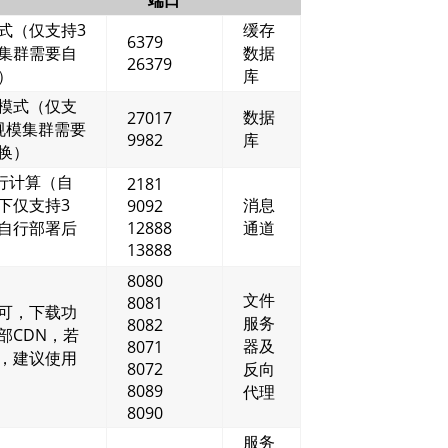
式（仅支持3
缓存
6379
集群需要自
数据
26379
）
库
模式（仅支
数据
27017
规模集群需要
9982
库
换）
进行计算（自
2181
下仅支持3
消息
9092
自行部署后
12888
通道
13888
8080
文件
8081
可，下载功
服务
8082
部CDN，若
器及
8071
，建议使用
8072
反向
8089
代理
8090
服务