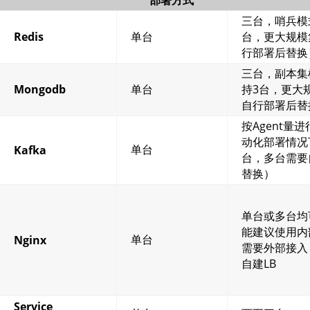
三台，哨兵模
Redis
单台
台，更大规模
行部署后替换
三台，副本集
Mongodb
单台
持3台，更大
自行部署后替
按Agent量
动化部署情况
单台
Kafka
台，多台需要
替换）
单台或多台均
能建议使用内
单台
Nginx
需要外部接入
自建LB
Service